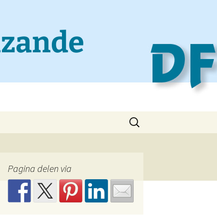
nzande
Zoeken
naar:
Pagina delen via