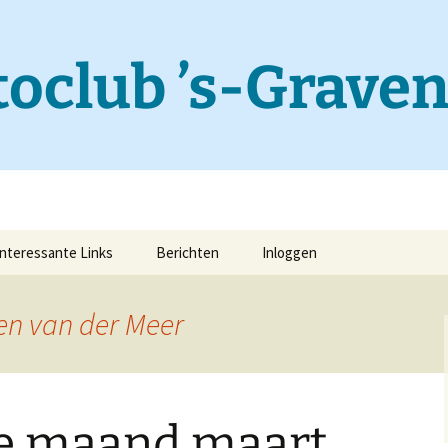
otoclub ’s-Grave
Interessante Links
Berichten
Inloggen
en van der Meer
de maand maart