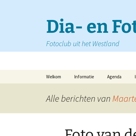
Ga
naar
de
Dia- en F
inhoud
Fotoclub uit het Westland
Welkom
Informatie
Agenda
Alle berichten van
Maart
Foto van 