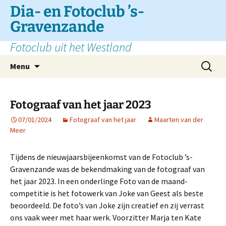
Ga
Dia- en Fotoclub ’s-
naar
Gravenzande
de
inhoud
Fotoclub uit het Westland
Zoeken
Menu
naar:
Fotograaf van het jaar 2023
07/01/2024
Fotograaf van het jaar
Maarten van der
Meer
Tijdens de nieuwjaarsbijeenkomst van de Fotoclub ’s-
Gravenzande was de bekendmaking van de fotograaf van
het jaar 2023. In een onderlinge Foto van de maand-
competitie is het fotowerk van Joke van Geest als beste
beoordeeld. De foto’s van Joke zijn creatief en zij verrast
ons vaak weer met haar werk. Voorzitter Marja ten Kate